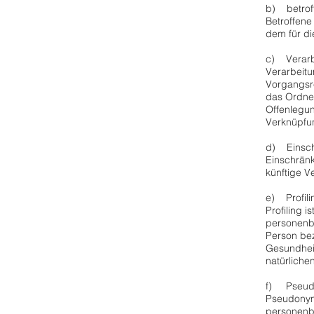
b) betrof
Betroffene
dem für di
c) Verarb
Verarbeitu
Vorgangsr
das Ordne
Offenlegun
Verknüpfun
d) Einsch
Einschränk
künftige V
e) Profili
Profiling 
personenbe
Person bez
Gesundheit
natürliche
f) Pseud
Pseudonymi
personenbe