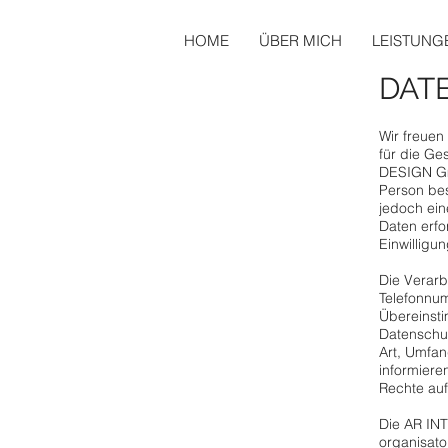
HOME
ÜBER MICH
LEISTUNG
DAT
Wir freuen
für die G
DESIGN Gm
Person be
jedoch ein
Daten erfo
Einwilligu
Die Verarb
Telefonnum
Übereinst
Datenschut
Art, Umfa
informiere
Rechte auf
Die AR INT
organisato