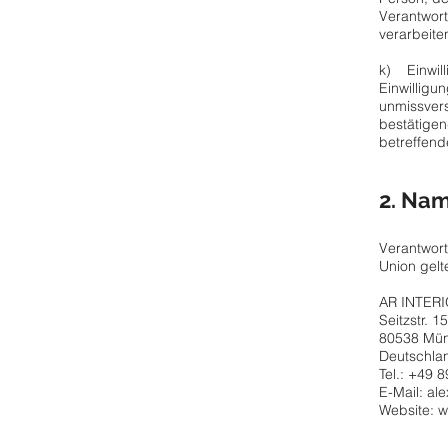
Verantwort
verarbeite
k) Einwil
Einwilligun
unmissvers
bestätigen
betreffen
2. Nam
Verantwort
Union gelt
AR INTER
Seitzstr. 15
80538 Mü
Deutschla
Tel.: +49 
E-Mail:
ale
Website:
w