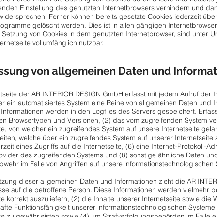
nden Einstellung des genutzten Internetbrowsers verhindern und da
widersprechen. Ferner können bereits gesetzte Cookies jederzeit übe
ogramme gelöscht werden. Dies ist in allen gängigen Internetbrowsern
 Setzung von Cookies in dem genutzten Internetbrowser, sind unter U
ternetseite vollumfänglich nutzbar.
assung von allgemeinen Daten und Informa
etseite der AR INTERIOR DESIGN GmbH erfasst mit jedem Aufruf der In
r ein automatisiertes System eine Reihe von allgemeinen Daten und I
Informationen werden in den Logfiles des Servers gespeichert. Erfas
n Browsertypen und Versionen, (2) das vom zugreifenden System ver
ite, von welcher ein zugreifendes System auf unsere Internetseite gela
iten, welche über ein zugreifendes System auf unserer Internetseite
zeit eines Zugriffs auf die Internetseite, (6) eine Internet-Protokoll-Ad
ovider des zugreifenden Systems und (8) sonstige ähnliche Daten und
wehr im Falle von Angriffen auf unsere informationstechnologischen
utzung dieser allgemeinen Daten und Informationen zieht die AR IN
se auf die betroffene Person. Diese Informationen werden vielmehr ben
te korrekt auszuliefern, (2) die Inhalte unserer Internetseite sowie die
afte Funktionsfähigkeit unserer informationstechnologischen Systeme
ite zu gewährleisten sowie (4) um Strafverfolgungsbehörden im Falle e