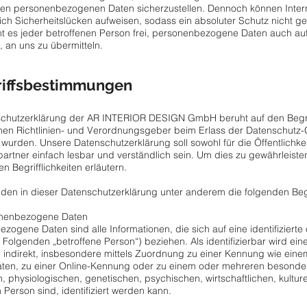
eten personenbezogenen Daten sicherzustellen. Dennoch können Inte
ich Sicherheitslücken aufweisen, sodass ein absoluter Schutz nicht g
t es jeder betroffenen Person frei, personenbezogene Daten auch auf
, an uns zu übermitteln.
riffsbestimmungen
chutzerklärung der AR INTERIOR DESIGN GmbH beruht auf den Begriff
hen Richtlinien- und Verordnungsgeber beim Erlass der Datenschut
wurden. Unsere Datenschutzerklärung soll sowohl für die Öffentlichke
artner einfach lesbar und verständlich sein. Um dies zu gewährleiste
n Begrifflichkeiten erläutern.
den in dieser Datenschutzerklärung unter anderem die folgenden Begr
nenbezogene Daten
zogene Daten sind alle Informationen, die sich auf eine identifizierte o
 Folgenden „betroffene Person“) beziehen. Als identifizierbar wird ei
r indirekt, insbesondere mittels Zuordnung zu einer Kennung wie ei
aten, zu einer Online-Kennung oder zu einem oder mehreren besonde
, physiologischen, genetischen, psychischen, wirtschaftlichen, kulturel
 Person sind, identifiziert werden kann.