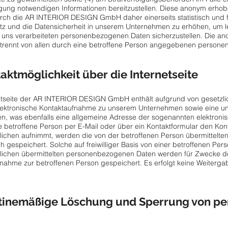
lgung notwendigen Informationen bereitzustellen. Diese anonym erho
ch die AR INTERIOR DESIGN GmbH daher einerseits statistisch und f
z und die Datensicherheit in unserem Unternehmen zu erhöhen, um let
n uns verarbeiteten personenbezogenen Daten sicherzustellen. Die a
trennt von allen durch eine betroffene Person angegebenen persone
taktmöglichkeit über die Internetseite
etseite der AR INTERIOR DESIGN GmbH enthält aufgrund von gesetzlic
lektronische Kontaktaufnahme zu unserem Unternehmen sowie eine un
n, was ebenfalls eine allgemeine Adresse der sogenannten elektronis
e betroffene Person per E-Mail oder über ein Kontaktformular den Kon
lichen aufnimmt, werden die von der betroffenen Person übermittel
h gespeichert. Solche auf freiwilliger Basis von einer betroffenen Per
tlichen übermittelten personenbezogenen Daten werden für Zwecke d
nahme zur betroffenen Person gespeichert. Es erfolgt keine Weiter
utinemäßige Löschung und Sperrung von p