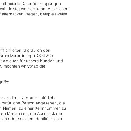
rnetbasierte Datenübertragungen
ewährleistet werden kann. Aus diesem
 alternativen Wegen, beispielsweise
lichkeiten, die durch den
z-Grundverordnung (DS-GVO)
it als auch für unsere Kunden und
n, möchten wir vorab die
iffe:
der identifizierbare natürliche
ne natürliche Person angesehen, die
nem Namen, zu einer Kennnummer, zu
ren Merkmalen, die Ausdruck der
len oder sozialen Identität dieser