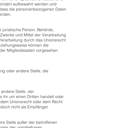
sondert aufbewahrt werden und
, dass die personenbezogenen Daten
werden.
r juristische Person, Behörde,
 Zwecke und Mittel der Verarbeitung
Verarbeitung durch das Unionsrecht
eziehungsweise können die
der Mitgliedstaaten vorgesehen
ung oder andere Stelle, die
 andere Stelle, der
ihr um einen Dritten handelt oder
h dem Unionsrecht oder dem Recht
edoch nicht als Empfänger.
ere Stelle außer der betroffenen
nter der unmittelbaren