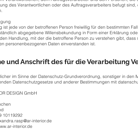
ung des Verantwortlichen oder des Auftragsverarbeiters befugt sind
n.
ligung
g ist jede von der betroffenen Person freiwillig für den bestimmten Fal
tändlich abgegebene Willensbekundung in Form einer Erklärung oder
den Handlung, mit der die betroffene Person zu verstehen gibt, dass s
den personenbezogenen Daten einverstanden ist.
e und Anschrift des für die Verarbeitung V
licher im Sinne der Datenschutz-Grundverordnung, sonstiger in den 
enden Datenschutzgesetze und anderer Bestimmungen mit datenschutz
IOR DESIGN GmbH
nchen
nd
89 10119292
xandra.rasp@ar-interior.de
ww.ar-interior.de