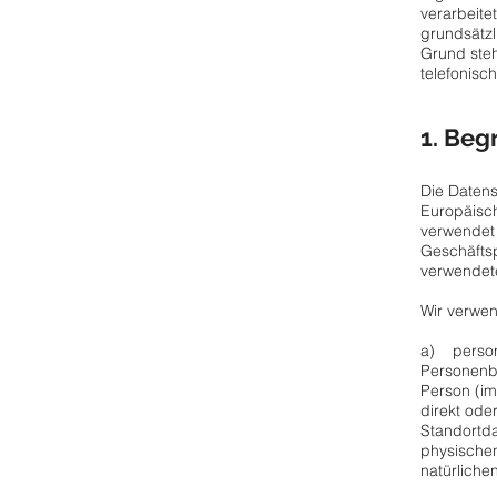
verarbeit
grundsätzl
Grund steh
telefonisch
1. Beg
Die Datens
Europäisc
verwendet 
Geschäftsp
verwendete
Wir verwen
a) perso
Personenbe
Person (im
direkt ode
Standortd
physischen
natürlichen