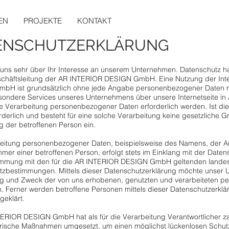
EN
PROJEKTE
KONTAKT
ENSCHUTZERKLÄRUNG
 uns sehr über Ihr Interesse an unserem Unternehmen. Datenschutz h
eschäftsleitung der AR INTERIOR DESIGN GmbH. Eine Nutzung der Int
bH ist grundsätzlich ohne jede Angabe personenbezogener Daten mö
sondere Services unseres Unternehmens über unsere Internetseite i
e Verarbeitung personenbezogener Daten erforderlich werden. Ist d
rderlich und besteht für eine solche Verarbeitung keine gesetzliche Gr
ng der betroffenen Person ein.
eitung personenbezogener Daten, beispielsweise des Namens, der An
mer einer betroffenen Person, erfolgt stets im Einklang mit der Dat
immung mit den für die AR INTERIOR DESIGN GmbH geltenden landes
zbestimmungen. Mittels dieser Datenschutzerklärung möchte unser U
ng und Zweck der von uns erhobenen, genutzten und verarbeiteten 
n. Ferner werden betroffene Personen mittels dieser Datenschutzerkl
geklärt.
ERIOR DESIGN GmbH hat als für die Verarbeitung Verantwortlicher z
rische Maßnahmen umgesetzt, um einen möglichst lückenlosen Schutz 