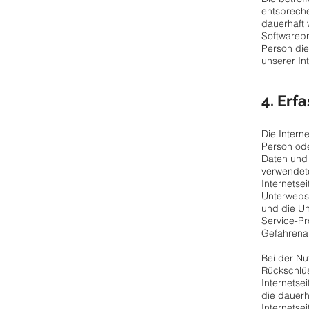
entspreche
dauerhaft 
Softwarepr
Person die
unserer In
4. Erf
Die Intern
Person ode
Daten und 
verwendete
Internetse
Unterwebse
und die Uhr
Service-Pr
Gefahrenab
Bei der N
Rückschlüs
Internetsei
die dauerh
Internetse