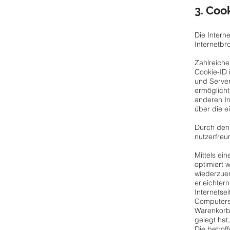
3. Coo
Die Inter
Internetb
Zahlreiche
Cookie-ID 
und Serve
ermöglicht
anderen In
über die e
Durch den
nutzerfreu
Mittels ei
optimiert 
wiederzuer
erleichter
Internetse
Computersy
Warenkorbe
gelegt hat
Die betrof