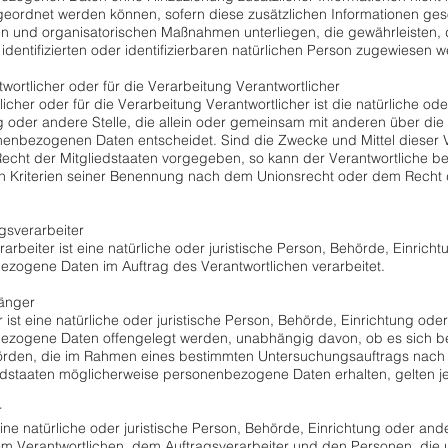
eordnet werden können, sofern diese zusätzlichen Informationen ge
en und organisatorischen Maßnahmen unterliegen, die gewährleisten
r identifizierten oder identifizierbaren natürlichen Person zugewiesen 
ortlicher oder für die Verarbeitung Verantwortlicher
licher oder für die Verarbeitung Verantwortlicher ist die natürliche ode
g oder andere Stelle, die allein oder gemeinsam mit anderen über die
enbezogenen Daten entscheidet. Sind die Zwecke und Mittel dieser 
echt der Mitgliedstaaten vorgegeben, so kann der Verantwortliche b
n Kriterien seiner Benennung nach dem Unionsrecht oder dem Recht 
gsverarbeiter
rarbeiter ist eine natürliche oder juristische Person, Behörde, Einricht
zogene Daten im Auftrag des Verantwortlichen verarbeitet.
änger
ist eine natürliche oder juristische Person, Behörde, Einrichtung oder
zogene Daten offengelegt werden, unabhängig davon, ob es sich bei 
hörden, die im Rahmen eines bestimmten Untersuchungsauftrags nac
edstaaten möglicherweise personenbezogene Daten erhalten, gelten j
r
t eine natürliche oder juristische Person, Behörde, Einrichtung oder and
m Verantwortlichen, dem Auftragsverarbeiter und den Personen, die u