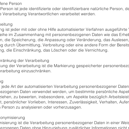
fene Person
 Person ist jede identifizierte oder identifizierbare natürliche Perso
e Verarbeitung Verantwortlichen verarbeitet werden.
eitung
ng ist jeder mit oder ohne Hilfe automatisierter Verfahren ausgeführt
eihe im Zusammenhang mit personenbezogenen Daten wie das Erheben
n, die Speicherung, die Anpassung oder Veränderung, das Auslesen,
g durch Übermittlung, Verbreitung oder eine andere Form der Bereits
g, die Einschränkung, das Löschen oder die Vernichtung.
ränkung der Verarbeitung
ung der Verarbeitung ist die Markierung gespeicherter personenbezo
erarbeitung einzuschränken.
ng
ist jede Art der automatisierten Verarbeitung personenbezogener Daten
zogenen Daten verwendet werden, um bestimmte persönliche Aspekte,
iehen, zu bewerten, insbesondere, um Aspekte bezüglich Arbeitsleistu
, persönlicher Vorlieben, Interessen, Zuverlässigkeit, Verhalten, Aufe
n Person zu analysieren oder vorherzusagen.
onymisierung
sierung ist die Verarbeitung personenbezogener Daten in einer Weis
zogenen Daten ohne Hinzuziehung zusätzlicher Informationen nicht m