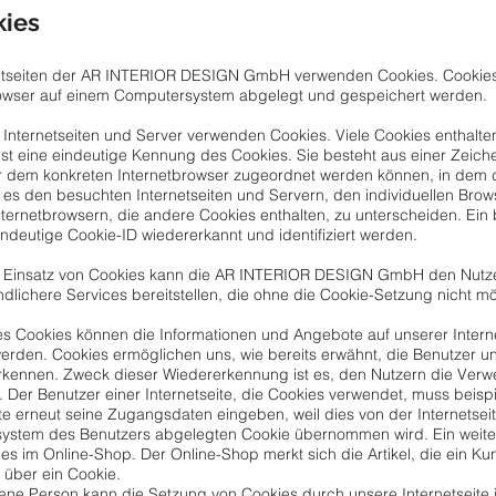
kies
netseiten der AR INTERIOR DESIGN GmbH verwenden Cookies. Cookies 
rowser auf einem Computersystem abgelegt und gespeichert werden.
 Internetseiten und Server verwenden Cookies. Viele Cookies enthalte
ist eine eindeutige Kennung des Cookies. Sie besteht aus einer Zeiche
r dem konkreten Internetbrowser zugeordnet werden können, in dem 
 es den besuchten Internetseiten und Servern, den individuellen Brow
ternetbrowsern, die andere Cookies enthalten, zu unterscheiden. Ein
indeutige Cookie-ID wiedererkannt und identifiziert werden.
 Einsatz von Cookies kann die AR INTERIOR DESIGN GmbH den Nutzern
ndlichere Services bereitstellen, die ohne die Cookie-Setzung nicht m
nes Cookies können die Informationen und Angebote auf unserer Intern
werden. Cookies ermöglichen uns, wie bereits erwähnt, die Benutzer un
kennen. Zweck dieser Wiedererkennung ist es, den Nutzern die Verwe
n. Der Benutzer einer Internetseite, die Cookies verwendet, muss beis
ite erneut seine Zugangsdaten eingeben, weil dies von der Internets
stem des Benutzers abgelegten Cookie übernommen wird. Ein weitere
s im Online-Shop. Der Online-Shop merkt sich die Artikel, die ein Ku
, über ein Cookie.
fene Person kann die Setzung von Cookies durch unsere Internetseite je