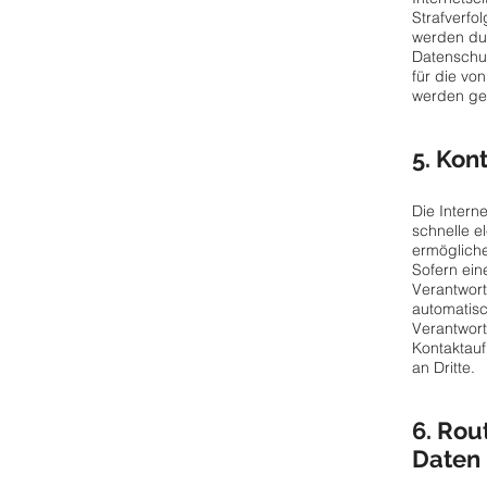
Strafverfo
werden dur
Datenschut
für die vo
werden ge
5. Kon
Die Intern
schnelle e
ermögliche
Sofern ein
Verantwort
automatisc
Verantwor
Kontaktauf
an Dritte.
6. Ro
Daten