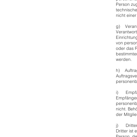
Person zug
technisch
nicht eine
g) Verantw
Verantwort
Einrichtun
von person
oder das R
bestimmte
werden.
h) Auftra
Auftragsve
personenbe
i) Empf
Empfänger 
personenbe
nicht. Be
der Mitgli
j) Dritte
Dritter is
Person, de