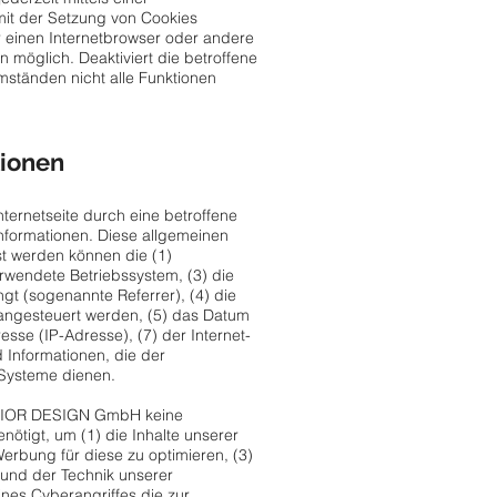
mit der Setzung von Cookies
r einen Internetbrowser oder andere
 möglich. Deaktiviert die betroffene
mständen nicht alle Funktionen
tionen
ternetseite durch eine betroffene
nformationen. Diese allgemeinen
st werden können die (1)
wendete Betriebssystem, (3) die
ngt (sogenannte Referrer), (4) die
 angesteuert werden, (5) das Datum
resse (IP-Adresse), (7) der Internet-
 Informationen, die der
 Systeme dienen.
TERIOR DESIGN GmbH keine
ötigt, um (1) die Inhalte unserer
 Werbung für diese zu optimieren, (3)
 und der Technik unserer
ines Cyberangriffes die zur