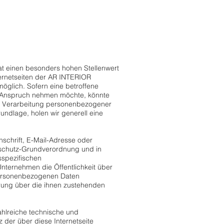
at einen besonders hohen Stellenwert
ernetseiten der AR INTERIOR
glich. Sofern eine betroffene
n Anspruch nehmen möchte, könnte
ie Verarbeitung personenbezogener
undlage, holen wir generell eine
schrift, E-Mail-Adresse oder
enschutz-Grundverordnung und in
spezifischen
nternehmen die Öffentlichkeit über
personenbezogenen Daten
ärung über die ihnen zustehenden
ahlreiche technische und
der über diese Internetseite